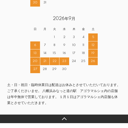
30
31
2026年9月
日
月
火
水
木
金
土
1
2
3
4
5
6
7
8
9
10
11
12
13
14
15
16
17
18
19
20
21
22
23
24
25
26
27
28
29
30
土・日・祝日・臨時休業日は配送はお休みとさせていただいております。
ご了承くださいませ。 八幡浜みなっと道の駅 アゴラマルシェ内の店舗
は年中無休で営業しております。 １月１日はアゴラマルシェ内店舗も休
業とさせていただきます。