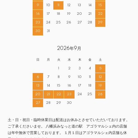
9
10
11
12
13
14
15
16
17
18
19
20
21
22
23
24
25
26
27
28
29
30
31
2026年9月
日
月
火
水
木
金
土
1
2
3
4
5
6
7
8
9
10
11
12
13
14
15
16
17
18
19
20
21
22
23
24
25
26
27
28
29
30
土・日・祝日・臨時休業日は配送はお休みとさせていただいております。
ご了承くださいませ。 八幡浜みなっと道の駅 アゴラマルシェ内の店舗
は年中無休で営業しております。 １月１日はアゴラマルシェ内店舗も休