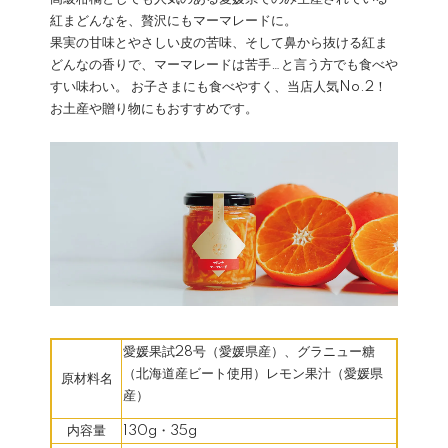
紅まどんなを、贅沢にもマーマレードに。
果実の甘味とやさしい皮の苦味、そして鼻から抜ける紅ま
どんなの香りで、マーマレードは苦手…と言う方でも食べや
すい味わい。 お子さまにも食べやすく、当店人気No.2！
お土産や贈り物にもおすすめです。
愛媛果試28号（愛媛県産）、グラニュー糖
（北海道産ビート使用）レモン果汁（愛媛県
原材料名
産）
内容量
130g・35g