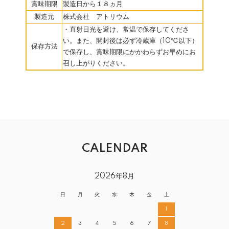
賞味期限
製造日から１８ヵ月
製造元
株式会社 アトリウム
・直射日光を避け、常温で保存してくださ
い。また、開封後は必ず冷蔵庫（10℃以下）
保存方法
で保存し、賞味期限にかかわらずお早めにお
召し上がりください。
CALENDAR
2026年8月
日
月
火
水
木
金
土
1
2
3
4
5
6
7
8