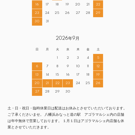
16
17
18
19
20
21
22
23
24
25
26
27
28
29
30
31
2026年9月
日
月
火
水
木
金
土
1
2
3
4
5
6
7
8
9
10
11
12
13
14
15
16
17
18
19
20
21
22
23
24
25
26
27
28
29
30
土・日・祝日・臨時休業日は配送はお休みとさせていただいております。
ご了承くださいませ。 八幡浜みなっと道の駅 アゴラマルシェ内の店舗
は年中無休で営業しております。 １月１日はアゴラマルシェ内店舗も休
業とさせていただきます。