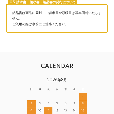
05.請求書・領収書・納品書の発行について
納品書は商品に同封、ご請求書や領収書は基本同封いたしま
せん。
ご入用の際は事前にご連絡ください。
CALENDAR
2026年8月
日
月
火
水
木
金
土
1
2
3
4
5
6
7
8
9
10
11
12
13
14
15