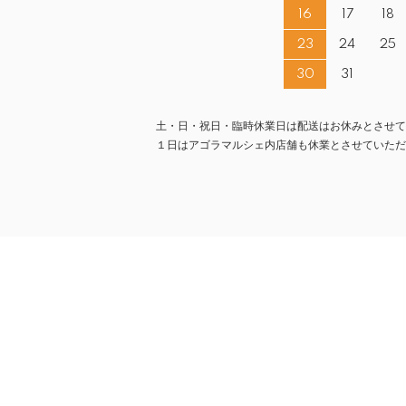
16
17
18
23
24
25
30
31
土・日・祝日・臨時休業日は配送はお休みとさせて
１日はアゴラマルシェ内店舗も休業とさせていただ