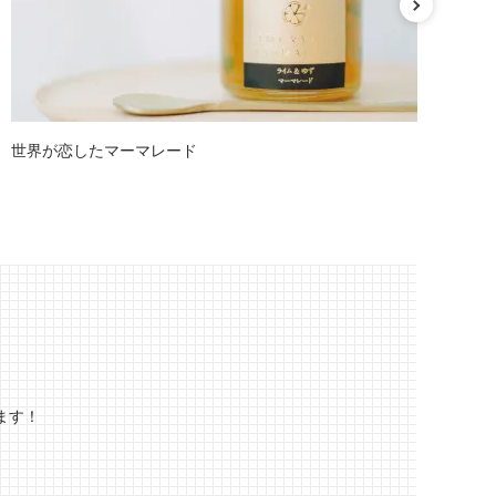
世界が恋したマーマレード
オ
ます！