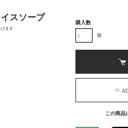
ェイスソープ
購入数
上げます
個
AD
この商品