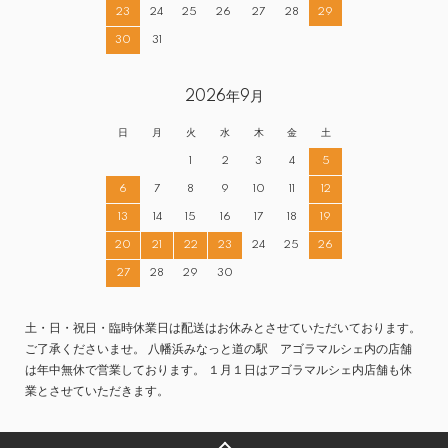
23
24
25
26
27
28
29
30
31
2026年9月
日
月
火
水
木
金
土
1
2
3
4
5
6
7
8
9
10
11
12
13
14
15
16
17
18
19
20
21
22
23
24
25
26
27
28
29
30
土・日・祝日・臨時休業日は配送はお休みとさせていただいております。
ご了承くださいませ。 八幡浜みなっと道の駅 アゴラマルシェ内の店舗
は年中無休で営業しております。 １月１日はアゴラマルシェ内店舗も休
業とさせていただきます。